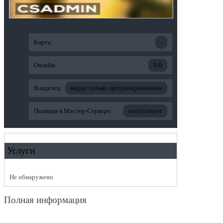
Карта:
-
Онлайн:
0/0
Владелец:
видно только авторизированным
Позиция в Мастер-Сервере:
отсутствует
Услуги
Не обнаружено
Полная информация