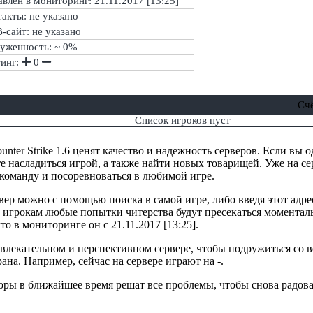
влен в мониторинг: 21.11.2017 [13:25]
акты: не указано
сайт: не указано
руженность: ~ 0%
тинг:
0
Сч
Список игроков пуст
nter Strike 1.6 ценят качество и надежность серверов. Если вы 
е насладиться игрой, а также найти новых товарищей. Уже на сер
 команду и посоревноваться в любимой игре.
вер можно с помощью поиска в самой игре, либо введя этот адре
 игрокам любые попытки читерства будут пресекаться моменталь
то в мониторинге он с 21.11.2017 [13:25].
ривлекательном и перспективном сервере, чтобы подружиться со
рана. Например, сейчас на сервере играют на -.
торы в ближайшее время решат все проблемы, чтобы снова радова