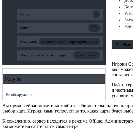
Доба
Конт
WEB-
Карта:
-
Заг
Рей
Онлайн:
0/0
Владелец:
видно только авторизированным
#
Имя
Позиция в Мастер-Сервере:
отсутствует
Игроки Cou
вы сможет
составить
Услуги
Найти сер
и честным
Не обнаружено
условии, ч
Вы прямо сейчас можете застолбить себе местечко на очень п
выбор карт. Игроки сами голосуют за то, какая карта будет выб
К сожалению, сервер находится в режиме Offline. Администра
вы можете на сайте или в самой игре.