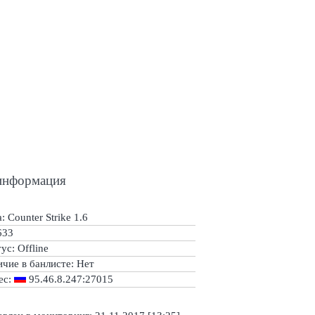
информация
: Counter Strike 1.6
633
тус:
Offline
ичие в банлисте:
Нет
ес:
95.46.8.247:27015