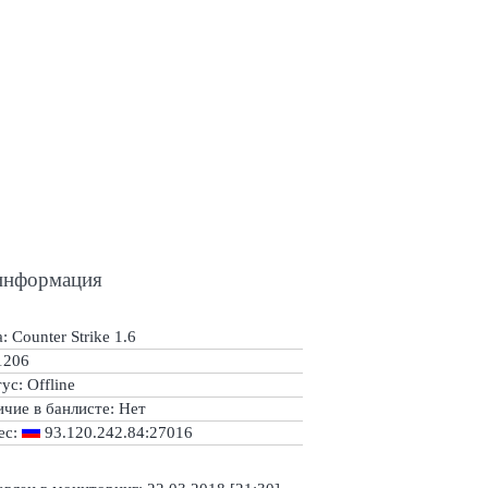
информация
: Counter Strike 1.6
1206
тус:
Offline
ичие в банлисте:
Нет
ес:
93.120.242.84:27016