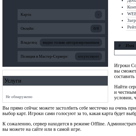
Доба
Кон
WEB-
Карта:
-
Заг
Рей
Онлайн:
0/0
Владелец:
видно только авторизированным
#
Имя
Позиция в Мастер-Сервере:
отсутствует
Игроки Cou
вы сможет
составить
Услуги
Найти сер
и честным
Не обнаружено
условии, ч
Вы прямо сейчас можете застолбить себе местечко на очень п
выбор карт. Игроки сами голосуют за то, какая карта будет выб
К сожалению, сервер находится в режиме Offline. Администра
вы можете на сайте или в самой игре.