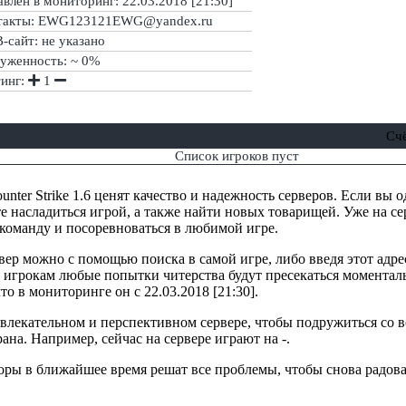
влен в мониторинг: 22.03.2018 [21:30]
такты: EWG123121EWG@yandex.ru
сайт: не указано
руженность: ~ 0%
тинг:
1
Сч
Список игроков пуст
nter Strike 1.6 ценят качество и надежность серверов. Если вы 
е насладиться игрой, а также найти новых товарищей. Уже на сер
 команду и посоревноваться в любимой игре.
вер можно с помощью поиска в самой игре, либо введя этот адре
 игрокам любые попытки читерства будут пресекаться моменталь
то в мониторинге он с 22.03.2018 [21:30].
ривлекательном и перспективном сервере, чтобы подружиться со
рана. Например, сейчас на сервере играют на -.
торы в ближайшее время решат все проблемы, чтобы снова радова