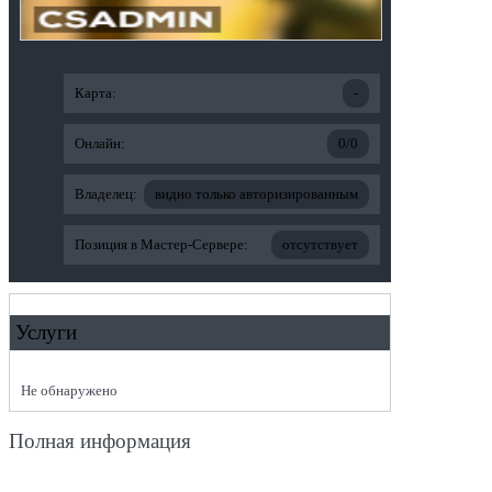
Карта:
-
Онлайн:
0/0
Владелец:
видно только авторизированным
Позиция в Мастер-Сервере:
отсутствует
Услуги
Не обнаружено
Полная информация