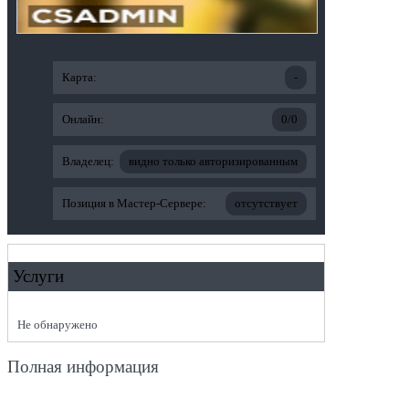
Карта:
-
Онлайн:
0/0
Владелец:
видно только авторизированным
Позиция в Мастер-Сервере:
отсутствует
Услуги
Не обнаружено
Полная информация