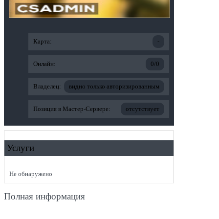
Карта:
-
Онлайн:
0/0
Владелец:
видно только авторизированным
Позиция в Мастер-Сервере:
отсутствует
Услуги
Не обнаружено
Полная информация