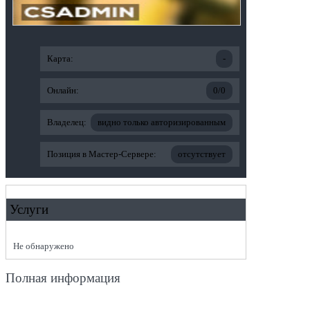
Карта:
-
Онлайн:
0/0
Владелец:
видно только авторизированным
Позиция в Мастер-Сервере:
отсутствует
Услуги
Не обнаружено
Полная информация