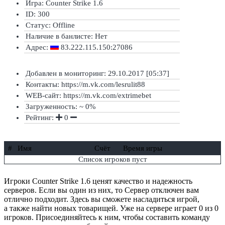
Игра: Counter Strike 1.6
ID: 300
Статус:
Offline
Наличие в банлисте:
Нет
Адрес:
83.222.115.150:27086
Добавлен в мониторинг: 29.10.2017 [05:37]
Контакты: https://m.vk.com/lesrulit88
WEB-сайт: https://m.vk.com/extrimebet
Загруженность: ~ 0%
Рейтинг:
0
#
Имя
Счёт
Время игры
Список игроков пуст
Игроки Counter Strike 1.6 ценят качество и надежность
серверов. Если вы один из них, то Сервер отключен вам
отлично подходит. Здесь вы сможете насладиться игрой,
а также найти новых товарищей. Уже на сервере играет 0 из 0
игроков. Присоединяйтесь к ним, чтобы составить команду