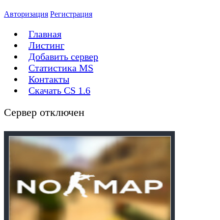
Авторизация
Регистрация
Главная
Листинг
Добавить сервер
Статистика MS
Контакты
Скачать CS 1.6
Сервер отключен