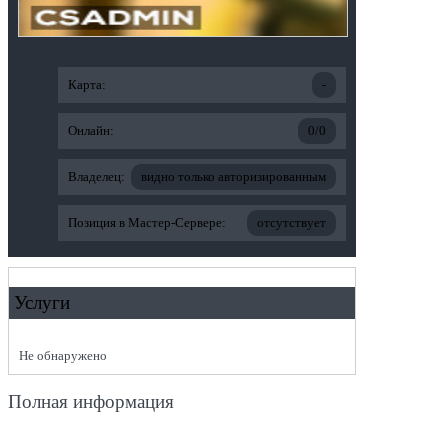
Карта:
-
Онлайн:
0/0
Владелец:
видно только авторизированным
Позиция в Мастер-Сервере:
отсутствует
Услуги
Не обнаружено
Полная информация