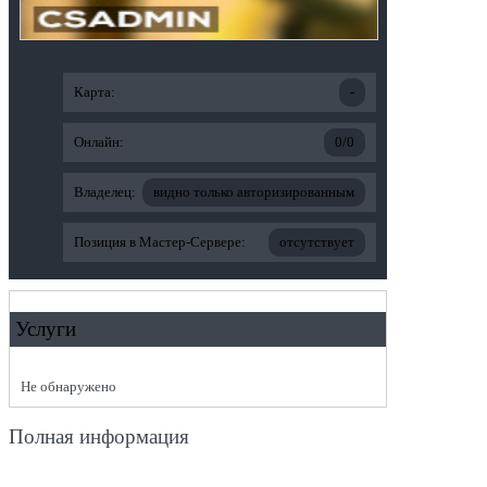
Карта:
-
Онлайн:
0/0
Владелец:
видно только авторизированным
Позиция в Мастер-Сервере:
отсутствует
Услуги
Не обнаружено
Полная информация