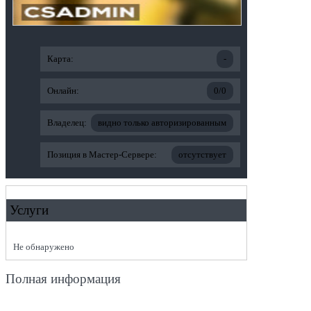
Карта:
-
Онлайн:
0/0
Владелец:
видно только авторизированным
Позиция в Мастер-Сервере:
отсутствует
Услуги
Не обнаружено
Полная информация