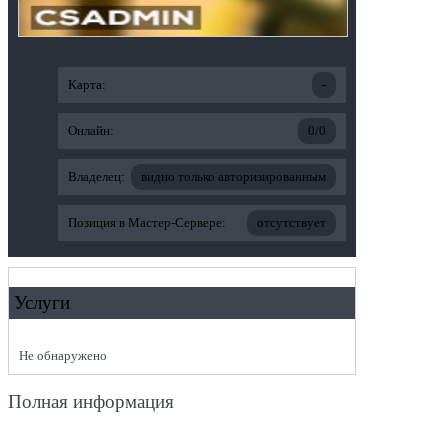
Карта:
-
Онлайн:
0/0
Владелец:
видно только авторизированным
Позиция в Мастер-Сервере:
отсутствует
Услуги
Не обнаружено
Полная информация