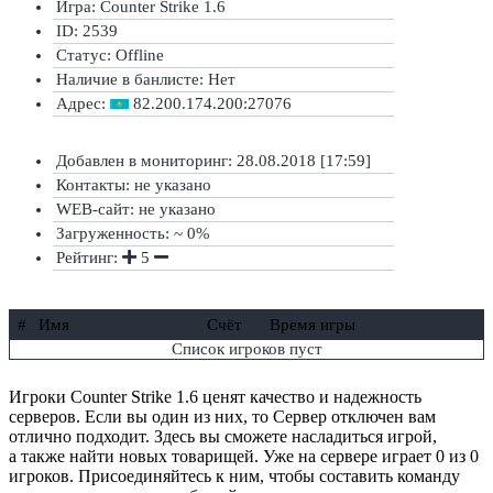
Игра: Counter Strike 1.6
ID: 2539
Статус:
Offline
Наличие в банлисте:
Нет
Адрес:
82.200.174.200:27076
Добавлен в мониторинг: 28.08.2018 [17:59]
Контакты: не указано
WEB-сайт: не указано
Загруженность: ~ 0%
Рейтинг:
5
#
Имя
Счёт
Время игры
Список игроков пуст
Игроки Counter Strike 1.6 ценят качество и надежность
серверов. Если вы один из них, то Сервер отключен вам
отлично подходит. Здесь вы сможете насладиться игрой,
а также найти новых товарищей. Уже на сервере играет 0 из 0
игроков. Присоединяйтесь к ним, чтобы составить команду