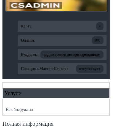
Карта:
-
Онлайн:
0/0
Владелец:
видно только авторизированным
Позиция в Мастер-Сервере:
отсутствует
Услуги
Не обнаружено
Полная информация