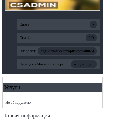
Карта:
-
Онлайн:
0/0
Владелец:
видно только авторизированным
Позиция в Мастер-Сервере:
отсутствует
Услуги
Не обнаружено
Полная информация