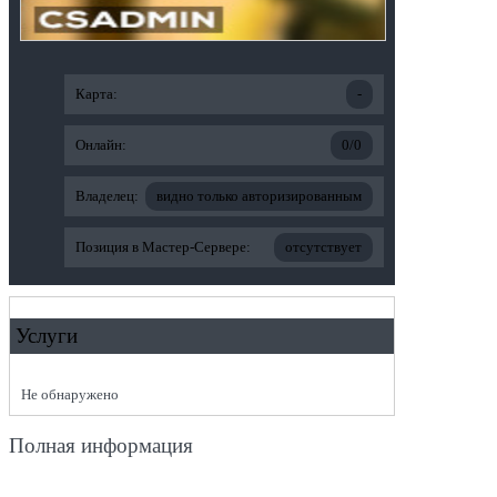
Карта:
-
Онлайн:
0/0
Владелец:
видно только авторизированным
Позиция в Мастер-Сервере:
отсутствует
Услуги
Не обнаружено
Полная информация