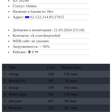
ID: 20298
Статус:
Online
Наличие в банлисте:
Нет
Адрес:
62.122.214.85:27015
Добавлен в мониторинг: 21.03.2024 [15:10]
Контакты: vk.com/deepwebid
WEB-сайт: не указано
Загруженность: ~ 50%
Рейтинг:
0
#
Имя
Счёт
Время игры
1
omega
190
150 мин.
2
Buddy101
367
34 мин.
3
dawgz
199
160 мин.
4
Killer apple
342
138 мин.
5
jakejake
467
84 мин.
6
Brandon
322
187 мин.