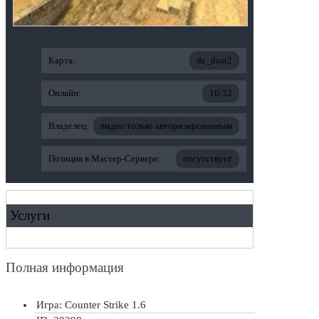
Карта:
de_dust2
Онлайн:
16/32
Владелец:
видно только авторизированным
Позиция в Мастер-Сервере:
отсутствует
Услуги
Полная информация
Игра: Counter Strike 1.6