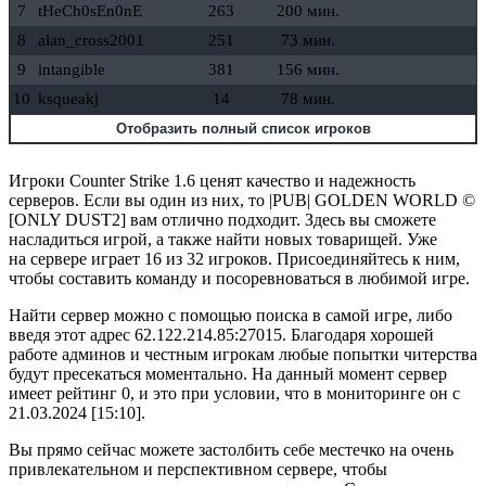
7
tHeCh0sEn0nE
263
200 мин.
8
alan_cross2001
251
73 мин.
9
intangible
381
156 мин.
10
ksqueakj
14
78 мин.
Отобразить полный список игроков
Игроки Counter Strike 1.6 ценят качество и надежность
серверов. Если вы один из них, то |PUB| GOLDEN WORLD ©
[ONLY DUST2] вам отлично подходит. Здесь вы сможете
насладиться игрой, а также найти новых товарищей. Уже
на сервере играет 16 из 32 игроков. Присоединяйтесь к ним,
чтобы составить команду и посоревноваться в любимой игре.
Найти сервер можно с помощью поиска в самой игре, либо
введя этот адрес 62.122.214.85:27015. Благодаря хорошей
работе админов и честным игрокам любые попытки читерства
будут пресекаться моментально. На данный момент сервер
имеет рейтинг 0, и это при условии, что в мониторинге он с
21.03.2024 [15:10].
Вы прямо сейчас можете застолбить себе местечко на очень
привлекательном и перспективном сервере, чтобы