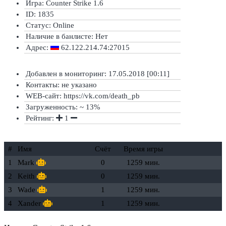
Игра: Counter Strike 1.6
ID: 1835
Статус:
Online
Наличие в банлисте:
Нет
Адрес:
62.122.214.74:27015
Добавлен в мониторинг: 17.05.2018 [00:11]
Контакты: не указано
WEB-сайт: https://vk.com/death_pb
Загруженность: ~ 13%
Рейтинг:
1
#
Имя
Счёт
Время игры
1
Mark
0
1259 мин.
2
Keith
0
1259 мин.
3
Wade
1
1259 мин.
4
Xander
1
1259 мин.