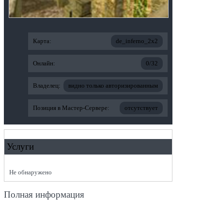
Карта:
de_inferno_2x2
Онлайн:
0/32
Владелец:
видно только авторизированным
Позиция в Мастер-Сервере:
отсутствует
Услуги
Не обнаружено
Полная информация