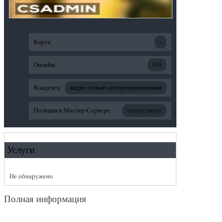
Карта:
-
Онлайн:
0/0
Владелец:
видно только авторизированным
Позиция в Мастер-Сервере:
отсутствует
Услуги
Не обнаружено
Полная информация