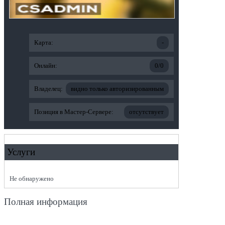
Карта:
-
Онлайн:
0/0
Владелец:
видно только авторизированным
Позиция в Мастер-Сервере:
отсутствует
Услуги
Не обнаружено
Полная информация