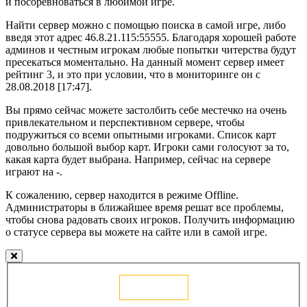
и посоревноваться в любимой игре.
Найти сервер можно с помощью поиска в самой игре, либо
введя этот адрес 46.8.21.115:55555. Благодаря хорошей работе
админов и честным игрокам любые попытки читерства будут
пресекаться моментально. На данный момент сервер имеет
рейтинг 3, и это при условии, что в мониторинге он с
28.08.2018 [17:47].
Вы прямо сейчас можете застолбить себе местечко на очень
привлекательном и перспективном сервере, чтобы
подружиться со всеми опытными игроками. Список карт
довольно большой выбор карт. Игроки сами голосуют за то,
какая карта будет выбрана. Например, сейчас на сервере
играют на -.
К сожалению, сервер находится в режиме Offline.
Администраторы в ближайшее время решат все проблемы,
чтобы снова радовать своих игроков. Получить информацию
о статусе сервера вы можете на сайте или в самой игре.
Голосовать