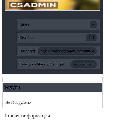
Карта:
-
Онлайн:
0/0
Владелец:
видно только авторизированным
Позиция в Мастер-Сервере:
отсутствует
Услуги
Не обнаружено
Полная информация