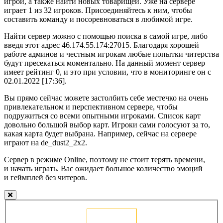
игрой, а также найти новых товарищей. Уже на сервере
играет 1 из 32 игроков. Присоединяйтесь к ним, чтобы
составить команду и посоревноваться в любимой игре.
Найти сервер можно с помощью поиска в самой игре, либо
введя этот адрес 46.174.55.174:27015. Благодаря хорошей
работе админов и честным игрокам любые попытки читерства
будут пресекаться моментально. На данный момент сервер
имеет рейтинг 0, и это при условии, что в мониторинге он с
02.01.2022 [17:36].
Вы прямо сейчас можете застолбить себе местечко на очень
привлекательном и перспективном сервере, чтобы
подружиться со всеми опытными игроками. Список карт
довольно большой выбор карт. Игроки сами голосуют за то,
какая карта будет выбрана. Например, сейчас на сервере
играют на de_dust2_2x2.
Сервер в режиме Online, поэтому не стоит терять времени,
и начать играть. Вас ожидает большое количество эмоций
и геймплей без читеров.
Голосовать