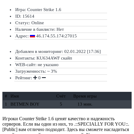
Игра: Counter Strike 1.6
ID: 15614
Статус:
Online
Наличие в банлисте:
Нет
Адрес:
46.174.55.174:27015
Добавлен в мониторинг: 02.01.2022 [17:36]
Контакты: KU634AWF скайп
WEB-сайт: не указано
Загруженность: ~ 3%
Рейтинг:
0
#
Имя
Счёт
Время игры
1
BETMEN BOY
5
13 мин.
Игроки Counter Strike 1.6 ценят качество и надежность
серверов. Если вы один из них, то .::SPECIALLY FOR YOU::.
[Public] вам отлично подходит. Здесь вы сможете насладиться