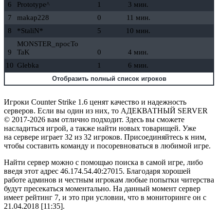
6
Prototype^
1
3 мин.
7
makap228
0
11 мин.
8
*StaliN*
5
10 мин.
MONSTER_npocTo
9
TaK
0
4 мин.
10
Glebka
1
6 мин.
Отобразить полный список игроков
Игроки Counter Strike 1.6 ценят качество и надежность
серверов. Если вы один из них, то АДЕКВАТНЫЙ SERVER
© 2017-2026 вам отлично подходит. Здесь вы сможете
насладиться игрой, а также найти новых товарищей. Уже
на сервере играет 32 из 32 игроков. Присоединяйтесь к ним,
чтобы составить команду и посоревноваться в любимой игре.
Найти сервер можно с помощью поиска в самой игре, либо
введя этот адрес 46.174.54.40:27015. Благодаря хорошей
работе админов и честным игрокам любые попытки читерства
будут пресекаться моментально. На данный момент сервер
имеет рейтинг 7, и это при условии, что в мониторинге он с
21.04.2018 [11:35].