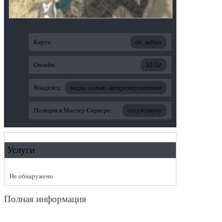
Карта:
de_sultan
Онлайн:
32/32
Владелец:
видно только авторизированным
Позиция в Мастер-Сервере:
отсутствует
Услуги
Не обнаружено
Полная информация