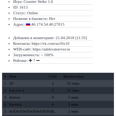
Игра: Counter Strike 1.6
ID: 1613
Статус:
Online
Наличие в банлисте:
Нет
Адрес:
46.174.54.40:27015
Добавлен в мониторинг: 21.04.2018 [11:35]
Контакты: https://vk.com/as10x10
WEB-сайт: https://adekvatserver.ru
Загруженность: ~ 100%
Рейтинг:
7
#
Имя
Счёт
Время игры
1
18
2
21 мин.
2
S p a w n
1
21 мин.
3
demon
0
5 мин.
4
haewka
4
3 мин.
5
SeXSeXSeXSeXSeXSeXSe...
2
2 мин.