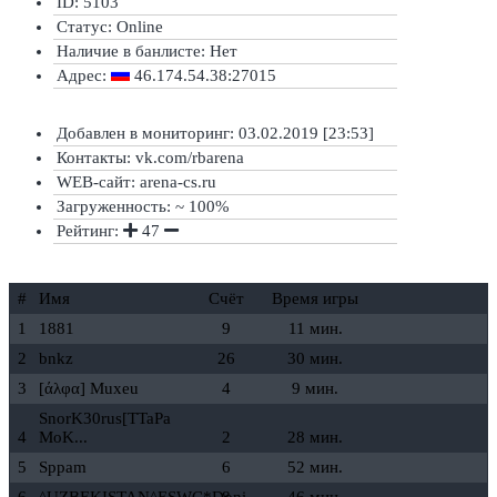
ID: 5103
Статус:
Online
Наличие в банлисте:
Нет
Адрес:
46.174.54.38:27015
Добавлен в мониторинг: 03.02.2019 [23:53]
Контакты: vk.com/rbarena
WEB-сайт: arena-cs.ru
Загруженность: ~ 100%
Рейтинг:
47
#
Имя
Счёт
Время игры
1
1881
9
11 мин.
2
bnkz
26
30 мин.
3
[άλφα] Muxeu
4
9 мин.
SnorK30rus[TTaPa
4
MoK...
2
28 мин.
5
Sppam
6
52 мин.
6
^UZBEKISTAN^ESWC*Doni
8
46 мин.