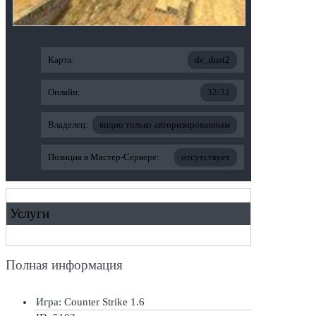
Карта:
de_dust2
Онлайн:
32/32
Владелец:
видно только авторизированным
Позиция в Мастер-Сервере:
отсутствует
Услуги
Полная информация
Игра: Counter Strike 1.6