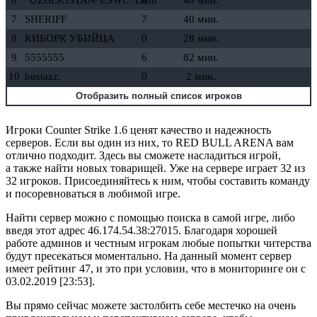
7
SHERIFF
7
40 мин.
8
КИБОРК УБИЙЦА
0
28 мин.
9
5555555
6
82 мин.
10
bustazz.
0
2 мин.
Отобразить полный список игроков
Игроки Counter Strike 1.6 ценят качество и надежность
серверов. Если вы один из них, то RED BULL ARENA вам
отлично подходит. Здесь вы сможете насладиться игрой,
а также найти новых товарищей. Уже на сервере играет 32 из
32 игроков. Присоединяйтесь к ним, чтобы составить команду
и посоревноваться в любимой игре.
Найти сервер можно с помощью поиска в самой игре, либо
введя этот адрес 46.174.54.38:27015. Благодаря хорошей
работе админов и честным игрокам любые попытки читерства
будут пресекаться моментально. На данный момент сервер
имеет рейтинг 47, и это при условии, что в мониторинге он с
03.02.2019 [23:53].
Вы прямо сейчас можете застолбить себе местечко на очень