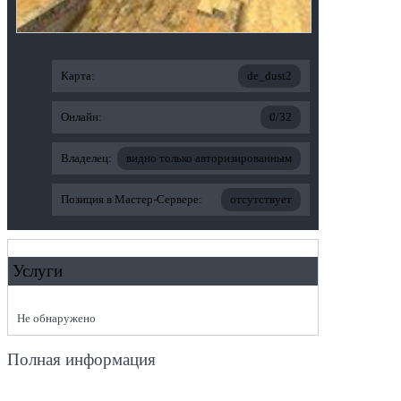
Карта:
de_dust2
Онлайн:
0/32
Владелец:
видно только авторизированным
Позиция в Мастер-Сервере:
отсутствует
Услуги
Не обнаружено
Полная информация