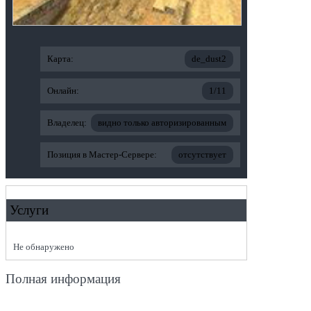
Карта:
de_dust2
Онлайн:
1/11
Владелец:
видно только авторизированным
Позиция в Мастер-Сервере:
отсутствует
Услуги
Не обнаружено
Полная информация