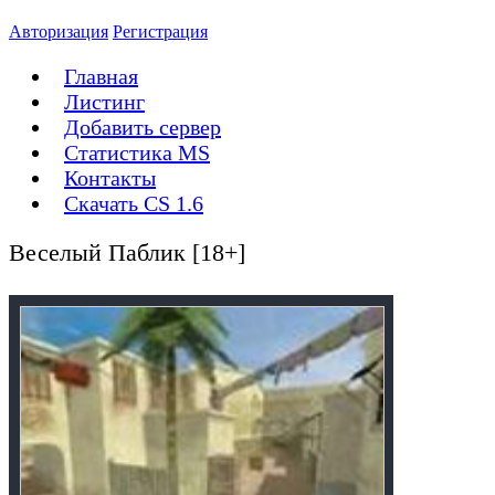
Авторизация
Регистрация
Главная
Листинг
Добавить сервер
Статистика MS
Контакты
Скачать CS 1.6
Веселый Паблик [18+]