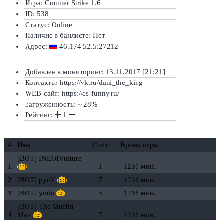
Игра: Counter Strike 1.6
ID: 538
Статус:
Online
Наличие в банлисте:
Нет
Адрес:
46.174.52.5:27212
Добавлен в мониторинг: 13.11.2017 [21:21]
Контакты: https://vk.ru/dani_the_king
WEB-сайт: https://cs-funny.ru/
Загруженность: ~ 28%
Рейтинг:
1
#
Имя
Счёт
Время игры
[BOT] INEOIVulture
1
1
1216 мин.
2
[BOT] pyr0`
7
1216 мин.
3
[BOT] yoda
5
1216 мин.
[BOT] The Muffin
4
Man
7
1216 мин.