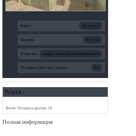
Карта:
de_tuscan
Онлайн:
9/32
(9)
Владелец:
видно только авторизированным
Позиция в Мастер-Сервере:
12
Услуги
Boost: Осталось кругов: 10
Полная информация