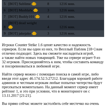
5
[BOT] Sublime
8
1216 мин.
6
[BOT] Mushlafa
3
1216 мин.
7
[BOT] Buddy101
4
1216 мин.
[BOT] dead weight
8
4
1216 мин.
9
[BOT] jakejake
3
1216 мин.
Игроки Counter Strike 1.6 ценят качество и надежность
серверов. Если вы один из них, то Веселый Паблик [18+] вам
отлично подходит. Здесь вы сможете насладиться игрой,
а также найти новых товарищей. Уже на сервере играет 9 из
32 игроков. Присоединяйтесь к ним, чтобы составить команду
и посоревноваться в любимой игре.
Найти сервер можно с помощью поиска в самой игре, либо
введя этот адрес 46.174.52.5:27212. Благодаря хорошей работе
админов и честным игрокам любые попытки читерства будут
пресекаться моментально. На данный момент сервер имеет
рейтинг 1, и это при условии, что в мониторинге он с
13.11.2017 [21:21].
Вы прямо сейчас можете застолбить себе местечко на очень