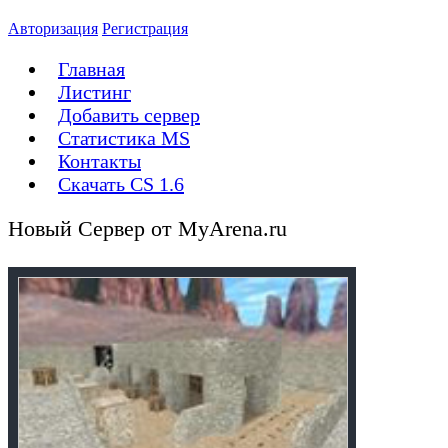
Авторизация
Регистрация
Главная
Листинг
Добавить сервер
Статистика MS
Контакты
Скачать CS 1.6
Новый Сервер от MyArena.ru