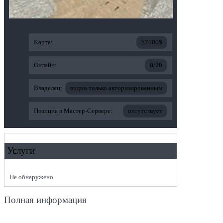
Карта:
$7000$
Онлайн:
0/20
Владелец:
видно только авторизированным
Позиция в Мастер-Сервере:
отсутствует
Услуги
Не обнаружено
Полная информация