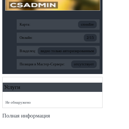
Карта:
crossfire
Онлайн:
2/15
Владелец:
видно только авторизированным
Позиция в Мастер-Сервере:
отсутствует
Услуги
Не обнаружено
Полная информация