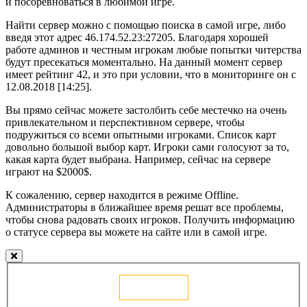
и посоревноваться в любимой игре.
Найти сервер можно с помощью поиска в самой игре, либо
введя этот адрес 46.174.52.23:27205. Благодаря хорошей
работе админов и честным игрокам любые попытки читерства
будут пресекаться моментально. На данный момент сервер
имеет рейтинг 42, и это при условии, что в мониторинге он с
12.08.2018 [14:25].
Вы прямо сейчас можете застолбить себе местечко на очень
привлекательном и перспективном сервере, чтобы
подружиться со всеми опытными игроками. Список карт
довольно большой выбор карт. Игроки сами голосуют за то,
какая карта будет выбрана. Например, сейчас на сервере
играют на $2000$.
К сожалению, сервер находится в режиме Offline.
Администраторы в ближайшее время решат все проблемы,
чтобы снова радовать своих игроков. Получить информацию
о статусе сервера вы можете на сайте или в самой игре.
Голосовать