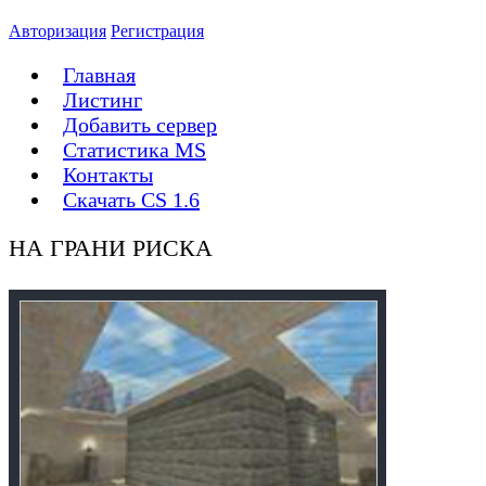
Авторизация
Регистрация
Главная
Листинг
Добавить сервер
Статистика MS
Контакты
Скачать CS 1.6
НА ГРАНИ РИСКА