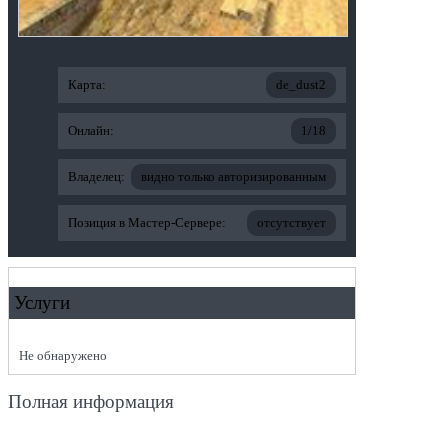
Карта:
de_dust2
Онлайн:
1/18
Владелец:
видно только авторизированным
Позиция в Мастер-Сервере:
отсутствует
Услуги
Не обнаружено
Полная информация