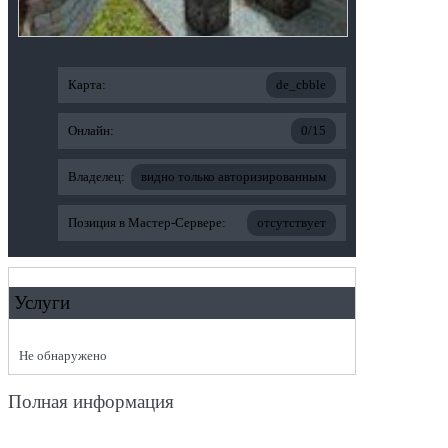
Карта:
de_cbble
Онлайн:
0/15
Владелец:
видно только авторизированным
Позиция в Мастер-Сервере:
отсутствует
Услуги
Не обнаружено
Полная информация