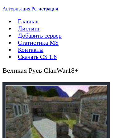
Авторизация
Регистрация
Главная
Листинг
Добавить сервер
Статистика MS
Контакты
Скачать CS 1.6
Великая Русь ClanWar18+