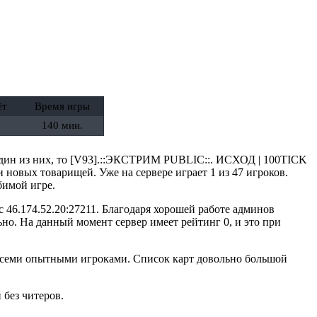
ёт
Время игры
140 мин.
ы один из них, то [V93].::ЭКСТРИМ PUBLIC::. ИСХОД | 100TICK
и новых товарищей. Уже на сервере играет 1 из 47 игроков.
бимой игре.
 46.174.52.20:27211. Благодаря хорошей работе админов
но. На данный момент сервер имеет рейтинг 0, и это при
 всеми опытными игроками. Список карт довольно большой
 без читеров.