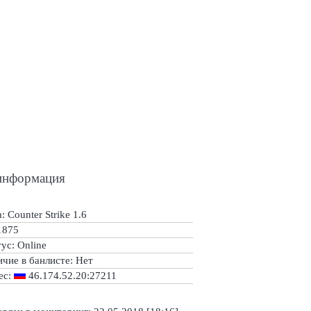
информация
: Counter Strike 1.6
1875
тус:
Online
ичие в банлисте:
Нет
ес:
46.174.52.20:27211