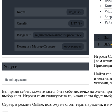
Доба
Конт
WEB
Карта:
de_dust2
Заг
Рей
Онлайн:
1/47
(1)
Владелец:
видно только авторизированным
#
Имя
1
ВES
Позиция в Мастер-Сервере:
отсутствует
Игроки Co
| вам отли
Присоедин
Услуги
Найти сер
и честным
Не обнаружено
условии, ч
Вы прямо сейчас можете застолбить себе местечко на очень п
выбор карт. Игроки сами голосуют за то, какая карта будет выб
Сервер в режиме Online, поэтому не стоит терять времени, и н