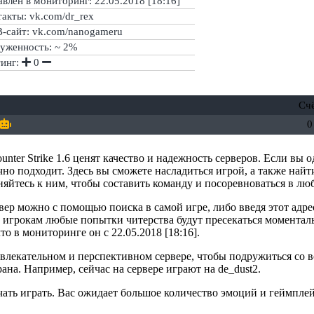
влен в мониторинг: 22.05.2018 [18:16]
акты: vk.com/dr_rex
-сайт: vk.com/nanogameru
руженность: ~ 2%
тинг:
0
Сч
0
unter Strike 1.6 ценят качество и надежность серверов. Если в
чно подходит. Здесь вы сможете насладиться игрой, а также найт
яйтесь к ним, чтобы составить команду и посоревноваться в лю
вер можно с помощью поиска в самой игре, либо введя этот адрес
 игрокам любые попытки читерства будут пресекаться моменталь
то в мониторинге он с 22.05.2018 [18:16].
ривлекательном и перспективном сервере, чтобы подружиться со
рана. Например, сейчас на сервере играют на de_dust2.
ачать играть. Вас ожидает большое количество эмоций и геймплей