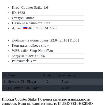
Игра: Counter Strike 1.6
ID: 1628
Статус:
Online
Наличие в банлисте:
Нет
Адрес:
46.174.50.24:27206
Добавлен в мониторинг: 22.04.2018 [11:55]
Контакты: nolkeee-show
WEB-сайт: Shop-Nolke7.ru
Загруженность: ~ 9%
Рейтинг:
3
#
Имя
Счёт
Время игры
1
Servera-CS | Player
2
5 мин.
2
(1)Servera-CS | Player
1
4 мин.
Игроки Counter Strike 1.6 ценят качество и надежность
серверов. Если вы один из них, то [PUB]УБЕЙ НЕЖНО