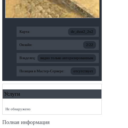
Карта:
de_dust2_2x2
Онлайн:
2/22
Владелец:
видно только авторизированным
Позиция в Мастер-Сервере:
отсутствует
Услуги
Не обнаружено
Полная информация