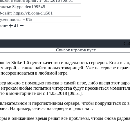
влен в мониторинг: 14.03.2018 [09:51]
такты: Skype den199545
сайт: https://vk.com/clu581
руженность: ~ 0%
тинг:
41
Сч
Список игроков пуст
nter Strike 1.6 ценят качество и надежность серверов. Если вы о
ся игрой, а также найти новых товарищей. Уже на сервере играет
 посоревноваться в любимой игре.
вер можно с помощью поиска в самой игре, либо введя этот адре
 игрокам любые попытки читерства будут пресекаться моменталь
то в мониторинге он с 14.03.2018 [09:51].
ривлекательном и перспективном сервере, чтобы подружиться со
рана. Например, сейчас на сервере играют на -.
торы в ближайшее время решат все проблемы, чтобы снова радова