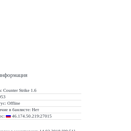
информация
: Counter Strike 1.6
953
тус:
Offline
ичие в банлисте:
Нет
ес:
46.174.50.219:27015