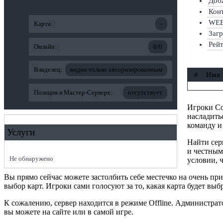
Доба
Кон
WEB-
Карта:
-
Заг
Рей
Онлайн:
0/0
Владелец:
видно только авторизированным
#
Имя
Позиция в Мастер-Сервере:
отсутствует
Игроки Cou
насладить
команду и
Услуги
Найти сер
и честным
Не обнаружено
условии, ч
Вы прямо сейчас можете застолбить себе местечко на очень п
выбор карт. Игроки сами голосуют за то, какая карта будет выб
К сожалению, сервер находится в режиме Offline. Администра
вы можете на сайте или в самой игре.