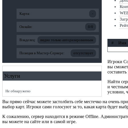
Доба
Конт
WEB-
Карта:
-
Заг
Рей
Онлайн:
0/0
Владелец:
видно только авторизированным
#
Имя
Позиция в Мастер-Сервере:
отсутствует
Игроки Cou
вы сможет
составить
Услуги
Найти сер
и честным
Не обнаружено
условии, ч
Вы прямо сейчас можете застолбить себе местечко на очень п
выбор карт. Игроки сами голосуют за то, какая карта будет выб
К сожалению, сервер находится в режиме Offline. Администра
вы можете на сайте или в самой игре.