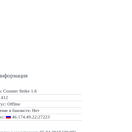
информация
: Counter Strike 1.6
1412
тус:
Offline
ичие в банлисте:
Нет
ес:
46.174.49.22:27223