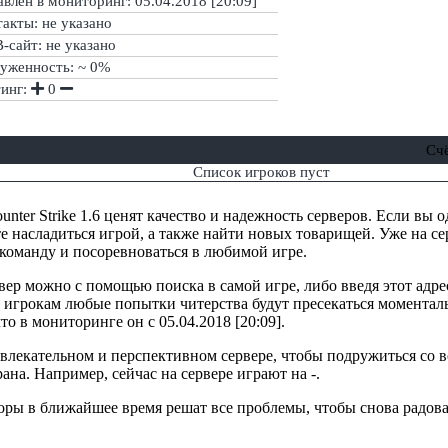
влен в мониторинг: 05.04.2018 [20:09]
акты: не указано
сайт: не указано
руженность: ~ 0%
тинг:
0
Сч
Список игроков пуст
nter Strike 1.6 ценят качество и надежность серверов. Если вы 
е насладиться игрой, а также найти новых товарищей. Уже на сер
 команду и посоревноваться в любимой игре.
вер можно с помощью поиска в самой игре, либо введя этот адре
 игрокам любые попытки читерства будут пресекаться моменталь
то в мониторинге он с 05.04.2018 [20:09].
ривлекательном и перспективном сервере, чтобы подружиться со
рана. Например, сейчас на сервере играют на -.
торы в ближайшее время решат все проблемы, чтобы снова радова