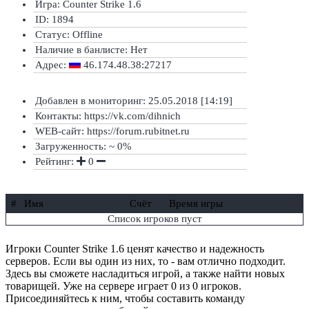
Игра: Counter Strike 1.6
ID: 1894
Статус:
Offline
Наличие в банлисте:
Нет
Адрес:
46.174.48.38:27217
Добавлен в мониторинг: 25.05.2018 [14:19]
Контакты: https://vk.com/dihnich
WEB-сайт: https://forum.rubitnet.ru
Загруженность: ~ 0%
Рейтинг:
0
#
Имя
Счёт
Время игры
Список игроков пуст
Игроки Counter Strike 1.6 ценят качество и надежность
серверов. Если вы один из них, то - вам отлично подходит.
Здесь вы сможете насладиться игрой, а также найти новых
товарищей. Уже на сервере играет 0 из 0 игроков.
Присоединяйтесь к ним, чтобы составить команду