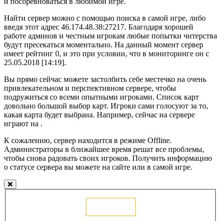
и посоревноваться в любимой игре.
Найти сервер можно с помощью поиска в самой игре, либо
введя этот адрес 46.174.48.38:27217. Благодаря хорошей
работе админов и честным игрокам любые попытки читерства
будут пресекаться моментально. На данный момент сервер
имеет рейтинг 0, и это при условии, что в мониторинге он с
25.05.2018 [14:19].
Вы прямо сейчас можете застолбить себе местечко на очень
привлекательном и перспективном сервере, чтобы
подружиться со всеми опытными игроками. Список карт
довольно большой выбор карт. Игроки сами голосуют за то,
какая карта будет выбрана. Например, сейчас на сервере
играют на .
К сожалению, сервер находится в режиме Offline.
Администраторы в ближайшее время решат все проблемы,
чтобы снова радовать своих игроков. Получить информацию
о статусе сервера вы можете на сайте или в самой игре.
Голосовать