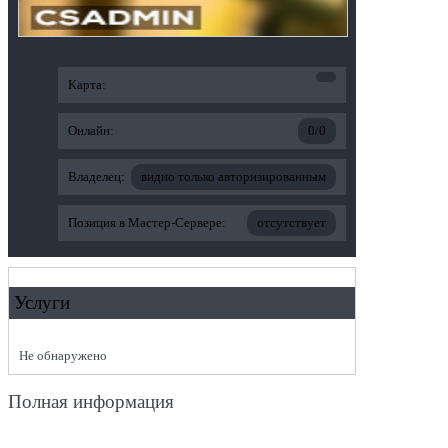
Карта:
Онлайн:
0/0
Владелец:
видно только авторизированным
Позиция в Мастер-Сервере:
отсутствует
Услуги
Не обнаружено
Полная информация