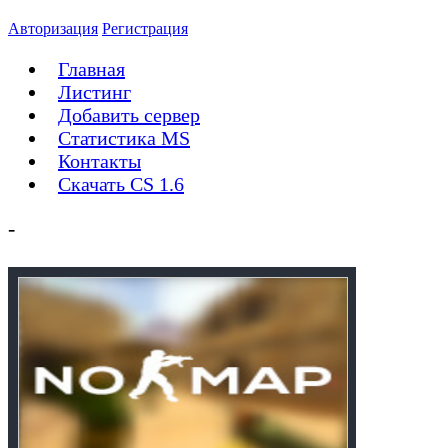
Авторизация
Регистрация
Главная
Листинг
Добавить сервер
Статистика MS
Контакты
Скачать CS 1.6
-