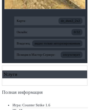
Карта:
de_dust2_2x2
Онлайн:
0/32
Владелец:
видно только авторизированным
Позиция в Мастер-Сервере:
отсутствует
Услуги
Полная информация
Игра: Counter Strike 1.6