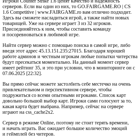
Игроки Counter Strike 1.6 ценят качество и надежность
серверов. Если вы один из них, то GO.FAIRGAME.RO | CS
1.6 Competitive | www.FAIRGAME.ro вам отлично подходит.
Здесь вы сможете насладиться игрой, а также найти новых
товарищей. Уже на сервере играет 3 из 32 игроков.
Присоединяйтесь к ним, чтобы составить команду
и посоревноваться в любимой игре.
Найти сервер можно с помощью поиска в самой игре, либо
введя этот адрес 45.13.151.235:27015. Благодаря хорошей
работе админов и честным игрокам любые попытки читерства
будут пресекаться моментально. На данный момент сервер
имеет рейтинг 35, и это при условии, что в мониторинге он с
07.06.2025 [22:32].
Вы прямо сейчас можете застолбить себе местечко на очень
привлекательном и перспективном сервере, чтобы
подружиться со всеми опытными игроками. Список карт
довольно большой выбор карт. Игроки сами голосуют за то,
какая карта будет выбрана. Например, сейчас на сервере
играют на css_cache2x2.
Сервер в режиме Online, поэтому не стоит терять времени,
и начать играть. Вас ожидает большое количество эмоций
и геймплей без читеров.