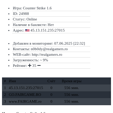
Игра: Counter Strike 1.6
ID: 24988
Статус:
Online
Наличие в банлисте:
Нет
Адрес:
45.13.151.235:27015
Добавлен в мониторинг: 07.06.2025 [22:32]
Контакты: n0b0dy@realgamers.ro
WEB-сайт: http://realgamers.ro
Загруженность: ~ 9%
Рейтинг:
35
#
Имя
Счёт
Время игры
1
45.13.151.235:27015
0
556 мин.
2
GO.FAIRGAME.RO
0
556 мин.
3
www.FAIRGAME.ro
0
556 мин.