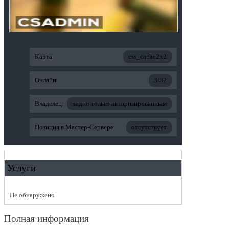
Карта:
css_cache2x2
Онлайн:
3/32
Владелец:
видно только авторизированным
Позиция в Мастер-Сервере:
отсутствует
Услуги
Не обнаружено
Полная информация