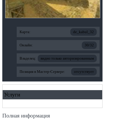
Карта:
de_kabul_32
Онлайн:
30/32
Владелец:
видно только авторизированным
Позиция в Мастер-Сервере:
отсутствует
Услуги
Полная информация