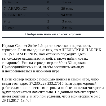
6
tishina
0
1 мин.
7
AHAPXuCT
0
29 мин.
8
BEKS 0717
5
94 мин.
9
x
2
3 мин.
10
ewe
0
2 мин.
Отобразить полный список игроков
Игроки Counter Strike 1.6 ценят качество и надежность
серверов. Если вы один из них, то АНГЕЛЬСКИЙ ПАБЛИК
18+ [STEAM BONUS] вам отлично подходит. Здесь
вы сможете насладиться игрой, а также найти новых
товарищей. Уже на сервере играет 30 из 32 игроков.
Присоединяйтесь к ним, чтобы составить команду
и посоревноваться в любимой игре.
Найти сервер можно с помощью поиска в самой игре, либо
введя этот адрес 37.230.228.233:27015. Благодаря хорошей
работе админов и честным игрокам любые попытки читерства
будут пресекаться моментально. На данный момент сервер
имеет рейтинг 2, и это при условии, что в мониторинге он с
29.11.2017 [13:46].