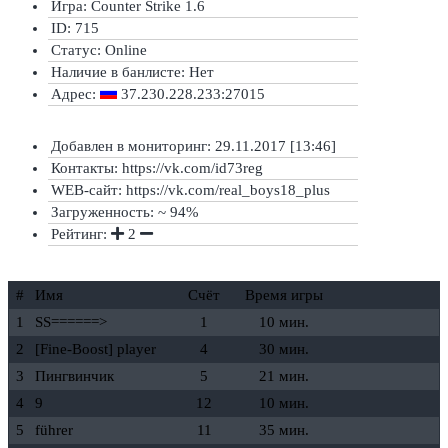
Игра: Counter Strike 1.6
ID: 715
Статус:
Online
Наличие в банлисте:
Нет
Адрес:
37.230.228.233:27015
Добавлен в мониторинг: 29.11.2017 [13:46]
Контакты: https://vk.com/id73reg
WEB-сайт: https://vk.com/real_boys18_plus
Загруженность: ~ 94%
Рейтинг:
2
#
Имя
Счёт
Время игры
1
SS======>
1
10 мин.
2
[Fine-Boost] player
4
30 мин.
3
Пингвинчик
5
21 мин.
4
9
12
10 мин.
5
führer
11
35 мин.