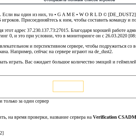
ов. Если вы один из них, то • G A M E • W O R L D © [DE_DUST2]
15 игроков. Присоединяйтесь к ним, чтобы составить команду и п
я этот адрес 37.230.137.73:27015. Благодаря хорошей работе а
г 0, и это при условии, что в мониторинге он с 26.03.2020 [08:
ривлекательном и перспективном сервере, чтобы подружиться со
рана. Например, сейчас на сервере играют на de_dust2.
ачать играть. Вас ожидает большое количество эмоций и геймплей
Голосовать
 только за один сервер
ть, на время проверки, название сервера на
Verification CSAD
2]