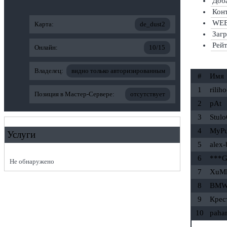
Доба
Конт
WEB-
Карта:
de_dust2
Заг
Рей
Онлайн:
10/15
Владелец:
видно только авторизированным
#
Имя
1
rilih
Позиция в Мастер-Сервере:
отсутствует
2
pAt
3
Stul
4
MyP
Услуги
5
alex-
6
***G
Не обнаружено
7
XuM
8
BMW 
9
Крес
10
paha