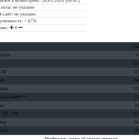
влен в мониторинг: 26.03.2020 [08:41]
акты: не указано
сайт: не указано
руженность: ~ 67%
тинг:
0
Сч
oolove
6
21
oGib
13
uK
5
burn
15
od Father***
1
ka
1
X6 ////M
15
тор
14
nbel
3
Отобразить полный список игроков