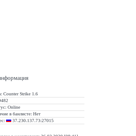
информация
: Counter Strike 1.6
9482
тус:
Online
ичие в банлисте:
Нет
ес:
37.230.137.73:27015