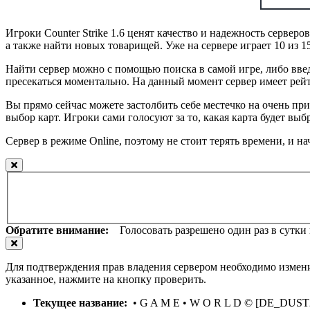
Игроки Counter Strike 1.6 ценят качество и надежность сервер
а также найти новых товарищей. Уже на сервере играет 10 из 
Найти сервер можно с помощью поиска в самой игре, либо введ
пресекаться моментально. На данный момент сервер имеет рейтин
Вы прямо сейчас можете застолбить себе местечко на очень п
выбор карт. Игроки сами голосуют за то, какая карта будет выб
Сервер в режиме Online, поэтому не стоит терять времени, и н
Обратите внимание:
Голосовать разрешено один раз в сутки и
Для подтверждения прав владения сервером необходимо измени
указанное, нажмите на кнопку проверить.
Текущее название:
• G A M E • W O R L D © [DE_DUST