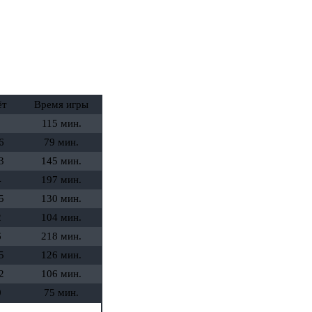
ёт
Время игры
115 мин.
6
79 мин.
3
145 мин.
4
197 мин.
5
130 мин.
2
104 мин.
6
218 мин.
5
126 мин.
2
106 мин.
0
75 мин.