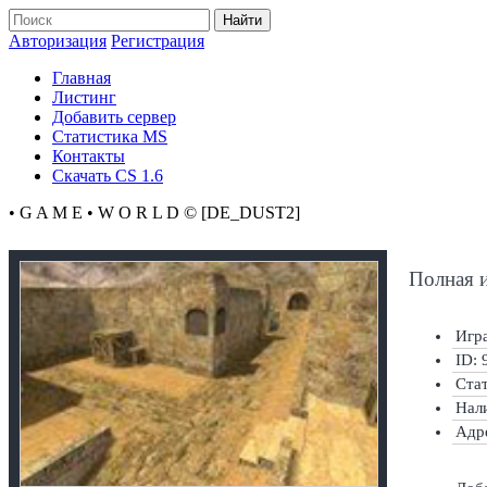
Найти
Авторизация
Регистрация
Главная
Листинг
Добавить сервер
Статистика MS
Контакты
Скачать CS 1.6
• G A M E • W O R L D © [DE_DUST2]
Полная 
Игра
ID: 
Ста
Нал
Адр