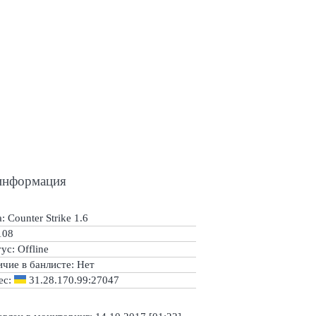
информация
: Counter Strike 1.6
108
тус:
Offline
ичие в банлисте:
Нет
ес:
31.28.170.99:27047