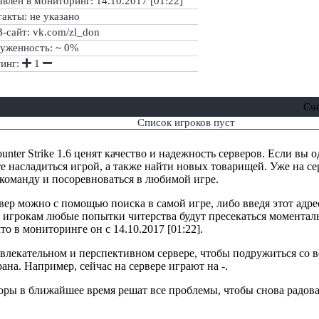
влен в мониторинг: 14.10.2017 [01:22]
акты: не указано
-сайт: vk.com/zl_don
руженность: ~ 0%
тинг:
1
Сч
Список игроков пуст
nter Strike 1.6 ценят качество и надежность серверов. Если вы 
е насладиться игрой, а также найти новых товарищей. Уже на сер
 команду и посоревноваться в любимой игре.
вер можно с помощью поиска в самой игре, либо введя этот адре
 игрокам любые попытки читерства будут пресекаться моменталь
то в мониторинге он с 14.10.2017 [01:22].
ривлекательном и перспективном сервере, чтобы подружиться со
рана. Например, сейчас на сервере играют на -.
торы в ближайшее время решат все проблемы, чтобы снова радова