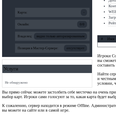
Доба
Конт
WEB
Карта:
-
Заг
Рей
Онлайн:
0/0
Владелец:
видно только авторизированным
#
Имя
Позиция в Мастер-Сервере:
отсутствует
Игроки Cou
вы сможет
составить
Услуги
Найти сер
и честным
Не обнаружено
условии, ч
Вы прямо сейчас можете застолбить себе местечко на очень п
выбор карт. Игроки сами голосуют за то, какая карта будет выб
К сожалению, сервер находится в режиме Offline. Администра
вы можете на сайте или в самой игре.