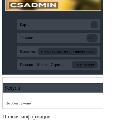
Карта:
-
Онлайн:
0/0
Владелец:
видно только авторизированным
Позиция в Мастер-Сервере:
отсутствует
Услуги
Не обнаружено
Полная информация