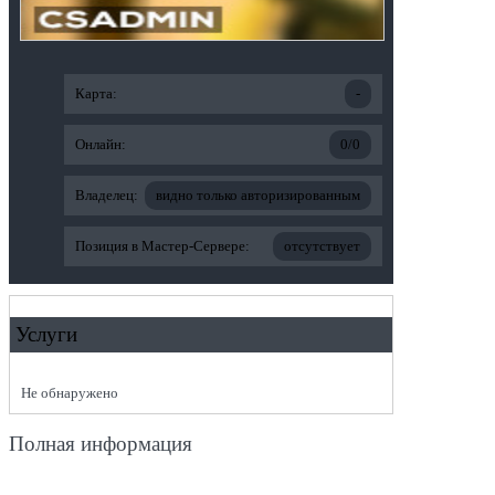
Карта:
-
Онлайн:
0/0
Владелец:
видно только авторизированным
Позиция в Мастер-Сервере:
отсутствует
Услуги
Не обнаружено
Полная информация