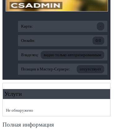
Карта:
-
Онлайн:
0/0
Владелец:
видно только авторизированным
Позиция в Мастер-Сервере:
отсутствует
Услуги
Не обнаружено
Полная информация