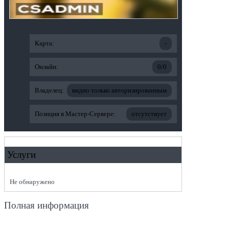
Карта:
-
Онлайн:
0/0
Владелец:
видно только авторизированным
Позиция в Мастер-Сервере:
отсутствует
Услуги
Не обнаружено
Полная информация