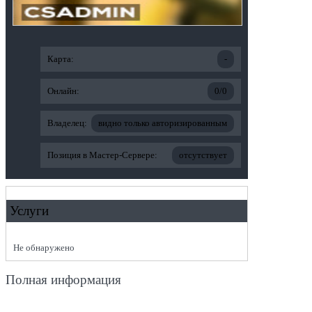
Карта:
-
Онлайн:
0/0
Владелец:
видно только авторизированным
Позиция в Мастер-Сервере:
отсутствует
Услуги
Не обнаружено
Полная информация