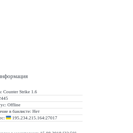
информация
: Counter Strike 1.6
2445
тус:
Offline
ичие в банлисте:
Нет
ес:
195.234.215.164:27017