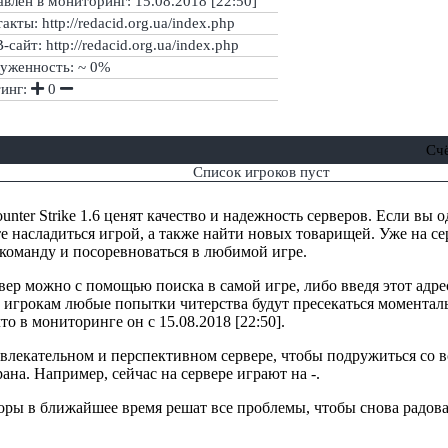
влен в мониторинг: 15.08.2018 [22:50]
акты: http://redacid.org.ua/index.php
сайт: http://redacid.org.ua/index.php
руженность: ~ 0%
тинг:
0
Сч
Список игроков пуст
nter Strike 1.6 ценят качество и надежность серверов. Если вы 
е насладиться игрой, а также найти новых товарищей. Уже на сер
 команду и посоревноваться в любимой игре.
вер можно с помощью поиска в самой игре, либо введя этот адре
 игрокам любые попытки читерства будут пресекаться моменталь
то в мониторинге он с 15.08.2018 [22:50].
ривлекательном и перспективном сервере, чтобы подружиться со
рана. Например, сейчас на сервере играют на -.
торы в ближайшее время решат все проблемы, чтобы снова радова