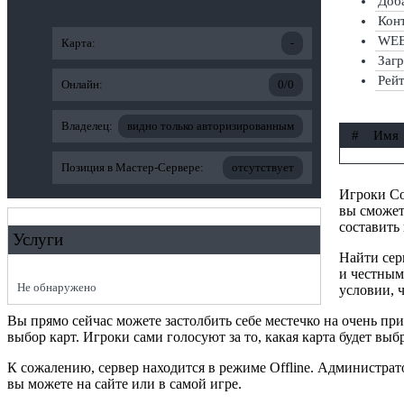
Доба
Конт
WEB-
Карта:
-
Заг
Рей
Онлайн:
0/0
Владелец:
видно только авторизированным
#
Имя
Позиция в Мастер-Сервере:
отсутствует
Игроки Cou
вы сможет
составить
Услуги
Найти сер
и честным
Не обнаружено
условии, ч
Вы прямо сейчас можете застолбить себе местечко на очень п
выбор карт. Игроки сами голосуют за то, какая карта будет выб
К сожалению, сервер находится в режиме Offline. Администра
вы можете на сайте или в самой игре.