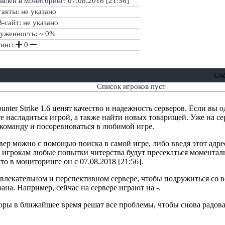
влен в мониторинг: 07.08.2018 [21:56]
акты: не указано
сайт: не указано
руженность: ~ 0%
тинг:
0
Сч
Список игроков пуст
nter Strike 1.6 ценят качество и надежность серверов. Если вы 
е насладиться игрой, а также найти новых товарищей. Уже на сер
 команду и посоревноваться в любимой игре.
вер можно с помощью поиска в самой игре, либо введя этот адре
 игрокам любые попытки читерства будут пресекаться моменталь
то в мониторинге он с 07.08.2018 [21:56].
ривлекательном и перспективном сервере, чтобы подружиться со
рана. Например, сейчас на сервере играют на -.
торы в ближайшее время решат все проблемы, чтобы снова радова