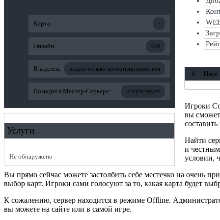
Доба
Конт
WEB-
Карта:
-
Заг
Рей
Онлайн:
0/0
Владелец:
видно только авторизированным
#
Имя
Позиция в Мастер-Сервере:
отсутствует
Игроки Cou
вы сможет
составить
Услуги
Найти сер
и честным
Не обнаружено
условии, ч
Вы прямо сейчас можете застолбить себе местечко на очень п
выбор карт. Игроки сами голосуют за то, какая карта будет выб
К сожалению, сервер находится в режиме Offline. Администра
вы можете на сайте или в самой игре.