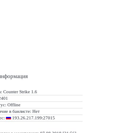
информация
: Counter Strike 1.6
2401
тус:
Offline
ичие в банлисте:
Нет
ес:
193.26.217.199:27015